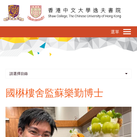
移
至
主
內
To
容
na
請選擇目錄
國楙樓舍監蘇樂勤博士