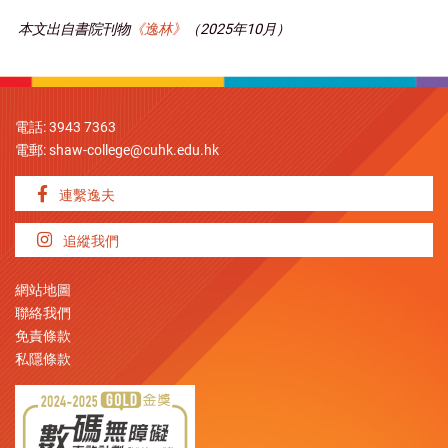
本文出自書院刊物
《逸林》
（2025年10月）
電話: 3943 7363
電郵:
shaw-college@cuhk.edu.hk
連繫逸夫
追縱我們
網站地圖
聯絡我們
免責條款
私隱條款