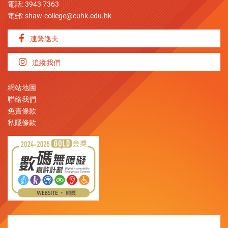
電話: 3943 7363
電郵:
shaw-college@cuhk.edu.hk
連繫逸夫
追縱我們
網站地圖
聯絡我們
免責條款
私隱條款