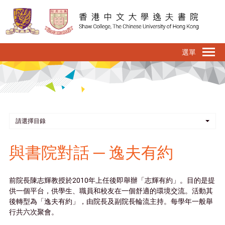
移
至
主
內
To
容
na
請選擇目錄
與書院對話 ─ 逸夫有約
前院長陳志輝教授於2010年上任後即舉辦「志輝有約」。目的是提
供一個平台，供學生、職員和校友在一個舒適的環境交流。活動其
後轉型為「逸夫有約」，由院長及副院長輪流主持。每學年一般舉
行共六次聚會。