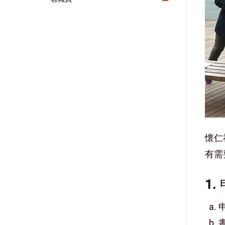
懷仁
有需
1.