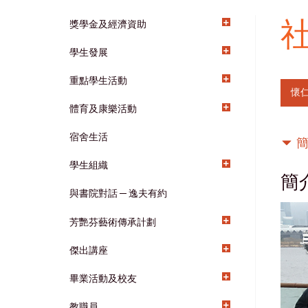
獎學金及經濟資助
Main
學生發展
navigation
重點學生活動
懷
體育及康樂活動
宿舍生活
學生組織
簡
與書院對話 ─ 逸夫有約
芳艷芬藝術傳承計劃
傑出講座
畢業活動及校友
教職員