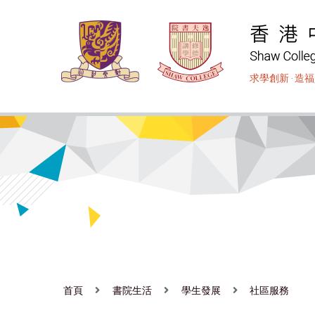
移
至
主
內
求學創新
‧
造福
容
首頁
書院生活
學生發展
社區服務