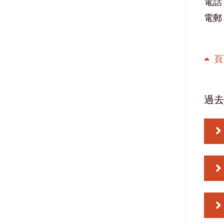
電話：3
電郵：c
頁
過去