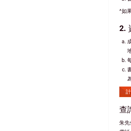
^如
2
計
查
朱先