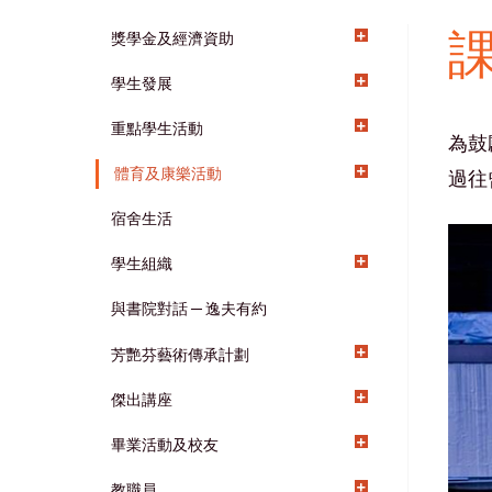
獎學金及經濟資助
Main
學生發展
navigation
重點學生活動
為鼓
體育及康樂活動
過往
宿舍生活
學生組織
與書院對話 ─ 逸夫有約
芳艷芬藝術傳承計劃
傑出講座
畢業活動及校友
教職員