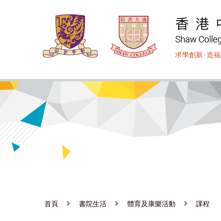
移
至
主
內
求學創新
‧
造福
容
首頁
書院生活
體育及康樂活動
課程