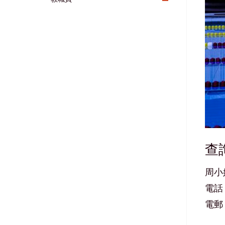
查
周小
電話：3
電郵：f