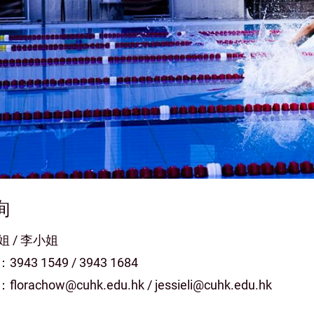
詢
姐 / 李小姐
943 1549 / 3943 1684
lorachow@cuhk.edu.hk / jessieli@cuhk.edu.hk