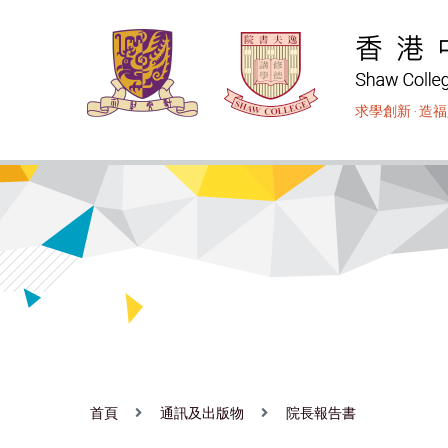
移
至
主
內
求學創新
‧
造福
容
首頁
通訊及出版物
院長報告書