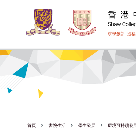
移
至
主
內
求學創新
‧
造福
容
首頁
書院生活
學生發展
環境可持續發