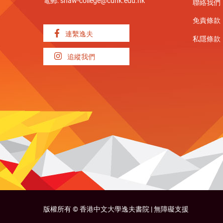
電郵:
shaw-college@cuhk.edu.hk
聯絡我們
免責條款
連繫逸夫
私隱條款
追縱我們
版權所有 ©
香港中文大學逸夫書院 |
無障礙支援