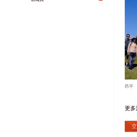
昂平
更多
立