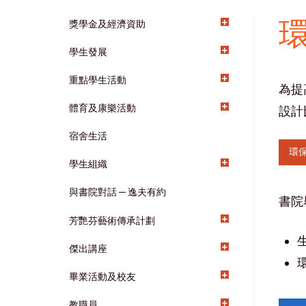
獎學金及經濟資助
Main
學生發展
navigation
重點學生活動
為提
體育及康樂活動
設計
宿舍生活
環
學生組織
與書院對話 ─ 逸夫有約
書院
芳艷芬藝術傳承計劃
傑出講座
畢業活動及校友
教職員