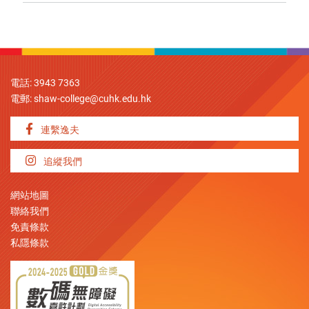
電話: 3943 7363
電郵:
shaw-college@cuhk.edu.hk
連繫逸夫
追縱我們
網站地圖
聯絡我們
免責條款
私隱條款