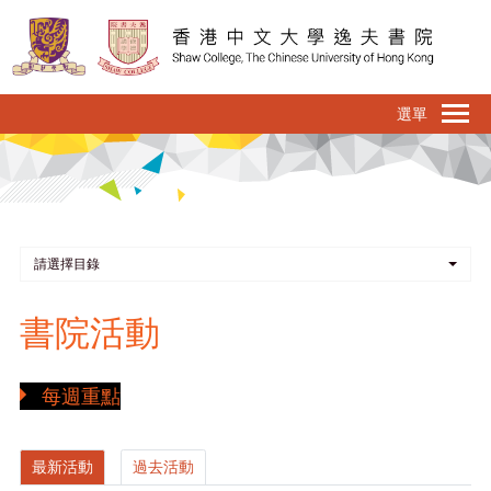
移
至
主
內
To
容
na
請選擇目錄
書院活動
每週重點
最新活動
過去活動