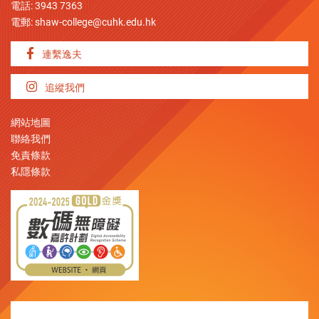
電話: 3943 7363
電郵:
shaw-college@cuhk.edu.hk
連繫逸夫
追縱我們
網站地圖
聯絡我們
免責條款
私隱條款