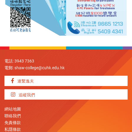
電話: 3943 7363
電郵:
shaw-college@cuhk.edu.hk
連繫逸夫
追縱我們
網站地圖
聯絡我們
免責條款
私隱條款