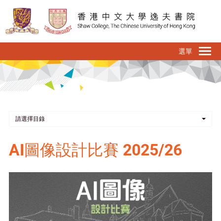
移
至
主
內
To
容
na
請選擇目錄
AI圖像設計比賽 2025/26