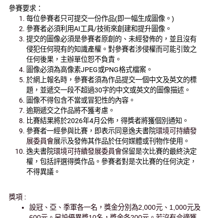
參賽要求：
每位參賽者只可提交一份作品
(
即一幅生成圖像。
)
參賽者必須利用
AI
工具
/
技術來創建和提升圖像。
提交的圖像必須是參賽者原創的、未經發佈的，並且沒有
侵犯任何現有的知識產權。對參賽者涉侵權而可能引致之
任何後果，主辦單位恕不負責。
圖像必須為高像素
JPEG
或
PNG
格式檔案。
於網上報名時，參賽者須為作品提交一個中文及英文的標
題，並遞交一段不超過
30
字的中文或英文的圖像描述。
圖像不得包含不當或冒犯性的內容。
逾期遞交之作品將不獲考慮。
比賽結果將於
2026
年
4
月公佈，得獎者將獲個別通知。
參賽者一經參與比賽，即表示同意逸夫書院
環境可持續發
展委員會
展示及發佈其作品於任何媒體或刊物作使用。
逸夫書院
環境可持續發展委員會
保留是次比賽的最終決定
權，包括評選得獎作品。參賽者對是次比賽的任何決定，
不得異議。
獎項
:
設冠、亞、季軍各一名，獎金分別為
2,000
元、
1,000
元及
600
元。另設優異獎
10
名，獎金各
200
元。若沒有合適獲