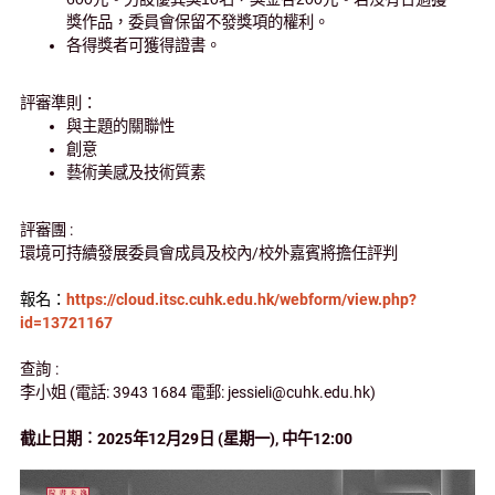
獎作品，委員會保留不發獎項的權利。
各得獎者可獲得證書。
評審準則：
與主題的關聯性
創意
藝術美感及技術質素
評審團
:
環境可持續發展委員會成員及校內
/
校外嘉賓將擔任評判
報名：
https://cloud.itsc.cuhk.edu.hk/webform/view.php?
id=13721167
查詢
:
李小姐
(
電話
: 3943 1684
電郵
: jessieli@cuhk.edu.hk)
截止日期︰
2025
年
12
月
29
日
(
星期一
),
中午
12:00