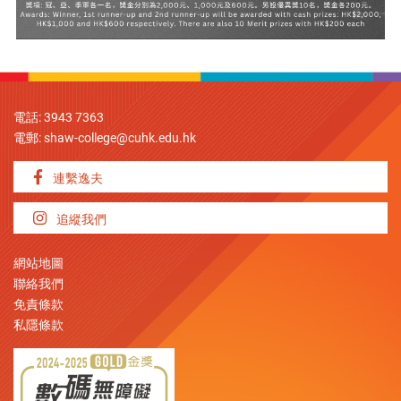
電話: 3943 7363
電郵:
shaw-college@cuhk.edu.hk
連繫逸夫
追縱我們
網站地圖
聯絡我們
免責條款
私隱條款