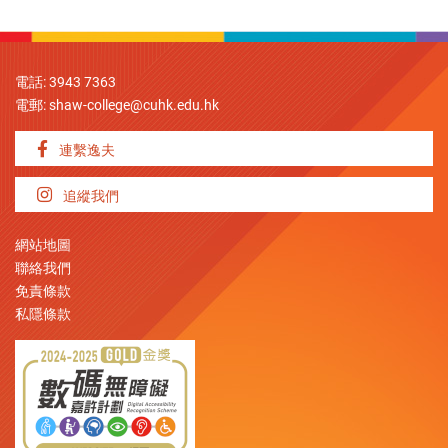
電話: 3943 7363
電郵:
shaw-college@cuhk.edu.hk
連繫逸夫
追縱我們
網站地圖
聯絡我們
免責條款
私隱條款