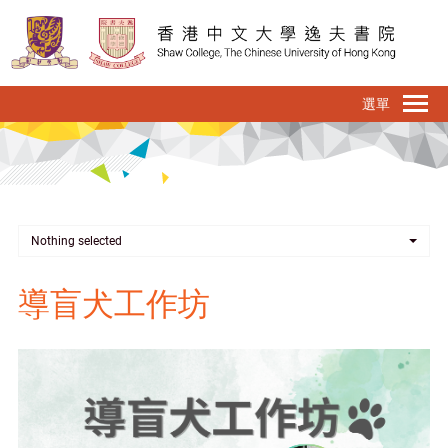
移
至
主
內
To
容
na
Nothing selected
導盲犬工作坊