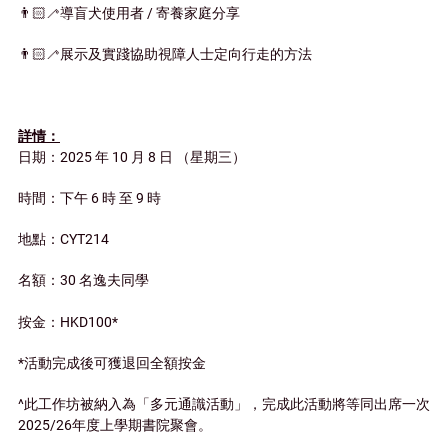
👨🏻‍🦯導盲犬使用者 / 寄養家庭分享
👨🏻‍🦯展示及實踐協助視障人士定向行走的方法
詳情：
日期：2025 年 10 月 8 日 （星期三）
時間：下午 6 時 至 9 時
地點：CYT214
名額：30 名逸夫同學
按金：HKD100*
*活動完成後可獲退回全額按金
^此工作坊被納入為「多元通識活動」，完成此活動將等同出席一次
2025/26年度上學期書院聚會。