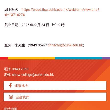
網上報名：
https://cloud.itsc.cuhk.edu.hk/webform/view.php?
id=13716276
截止日期：2025 年 9 月 24 日 上午 9 時
查詢：朱先生 （3943 8597/
chrischu@cuhk.edu.hk
）
電話: 3943 7363
電郵:
shaw-college@cuhk.edu.hk
連繫逸夫
追縱我們
網站地圖