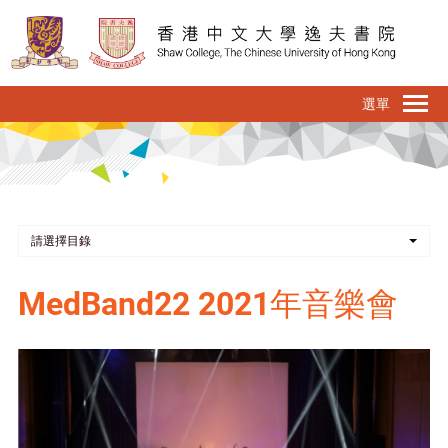
移
至
主
內
To
容
na
請選擇目錄
MedBand22 2021年音樂會