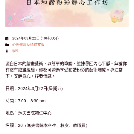
2024年03月22日 (19時00分)
心理健康及情緒支援
學生
源自日本的繪畫藝術，以簡單的筆觸、塗抺尋回內心平靜。無論你
有沒有繪畫經驗，你都可透過享受和諧粉彩的藝術觸感。專注當
下，安靜身心，抒發情感。
日期︰
2024
年
3
月
22
日
(
星期五
)
時間︰
7:00 – 8:30 pm
地點︰逸夫書院輔仁中心
名額︰
20（逸夫書院本科生、校友、教職員）