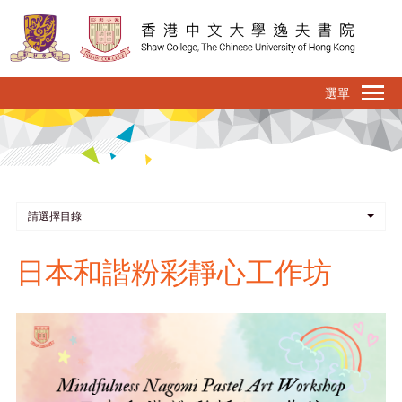
移
至
主
內
To
容
na
請選擇目錄
日本和諧粉彩靜心工作坊