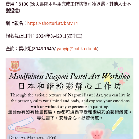
費用︰
$100 (
逸夫書院本科生
完成工作坊後可獲退還，其他人士不
獲退還
)
網上報名︰
https://shorturl.at/bMV14
報名截止日期︰
2024
年
3
月
20
日
(
星期三
)
查詢︰葉小姐
(3943 1549/
yanyip@cuhk.edu.hk
)