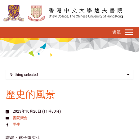
移
至
主
內
To
容
na
Nothing selected
歷史的風景
2023年10月20日 (11時30分)
書院聚會
學生
講者：蔡子強先生