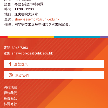
語言：粵語 (英語即時傳譯)
時間：11:30 - 13:00
地點：逸夫書院大講堂
查詢：
shaw-assembly@cuhk.edu.hk
備註：同學需要出席每學期共 3 次書院聚會。
電話: 3943 7363
電郵:
shaw-college@cuhk.edu.hk
連繫逸夫
追縱我們
網站地圖
聯絡我們
免責條款
私隱條款