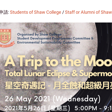
申請:
Students of Shaw College
/
Staff or Alumni of Shaw