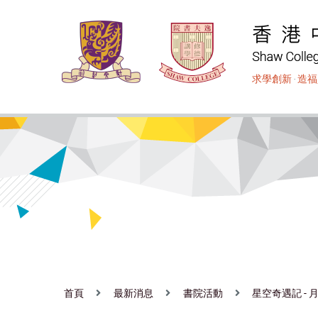
移
至
主
內
求學創新
‧
造福
容
首頁
最新消息
書院活動
星空奇遇記 -