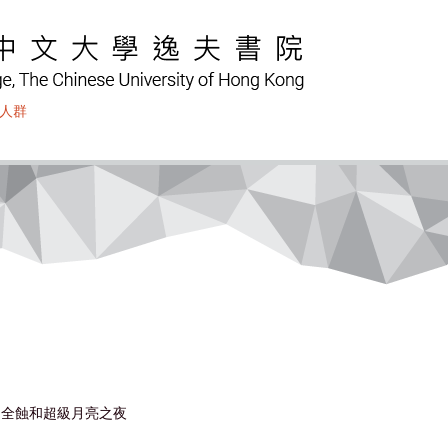
人群
 月全蝕和超級月亮之夜