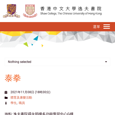
移
至
主
內
To
容
na
Nothing selected
泰拳
2021年11月08日 (18時30分)
體育及康樂活動
學生
職員
地點: 逸夫書院禤永明樓多功能學習中心G樓