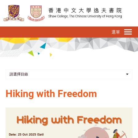
移
至
主
內
To
容
na
請選擇目錄
Hiking with Freedom