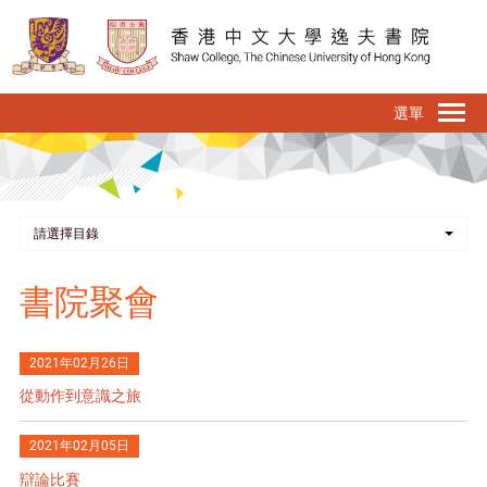
移
至
主
內
To
容
na
請選擇目錄
書院聚會
2021年02月26日
從動作到意識之旅
2021年02月05日
辯論比賽