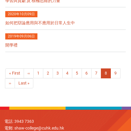
學習與貢獻 及 積極思維的力量
2020年10月09日
如何把辯論應用與不應用於日常人生中
2019年09月06日
開學禮
Pagination
First
« First
Previous
‹‹
Page
1
Page
2
Page
3
Page
4
Page
5
Page
6
Page
7
目
8
Page
9
page
page
前
下
››
Last
Last »
頁
一
page
面
頁
電話: 3943 7363
電郵:
shaw-college@cuhk.edu.hk