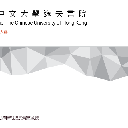
人群
─ 訪問新院長梁耀堅教授