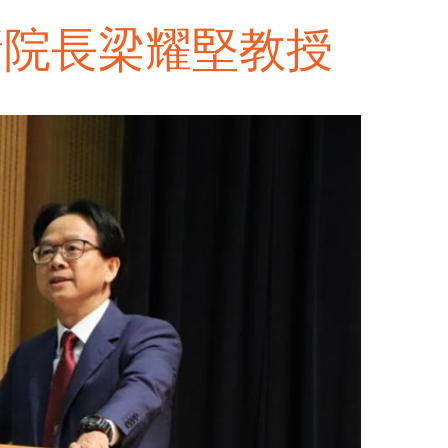
問新院長梁耀堅教授