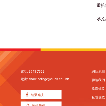
重拾
本文
電話: 3943 7363
網站地圖
電郵:
shaw-college@cuhk.edu.hk
聯絡我們
免責條款
連繫逸夫
私隱條款
追縱我們