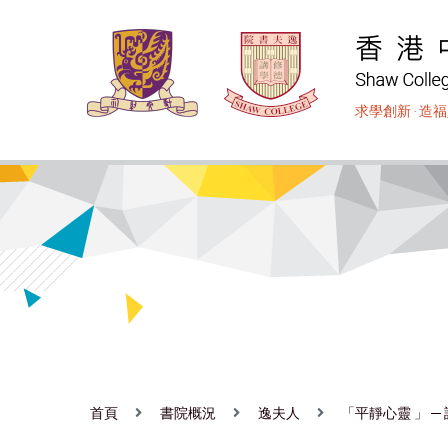
移
至
主
內
求學創新
‧
造福
容
首頁
書院概況
逸夫人
「平靜心靈 」 