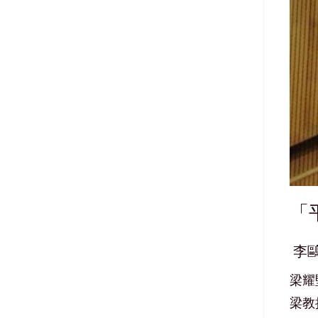
「
李
梁耀
梁教