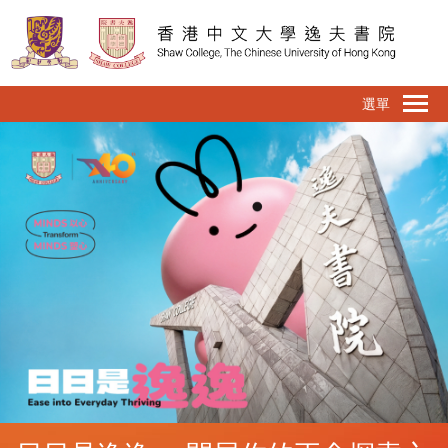
移
至
主
內
To
容
na