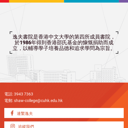
逸夫書院是香港中文大學的第四所成員書院，
於1986年得到香港邵氏基金的慷慨捐助而成
立，以輔導學子培養品德和追求學問為宗旨。
電話: 3943 7363
電郵:
shaw-college@cuhk.edu.hk
連繫逸夫
追縱我們